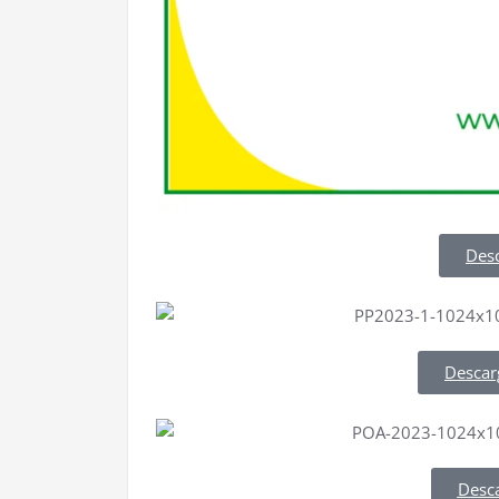
Des
Descar
Desc