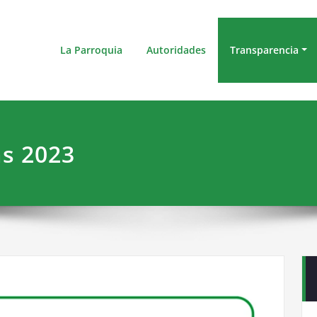
D Parroquial Rural de Otón
La Parroquia
Autoridades
Transparencia
as 2023