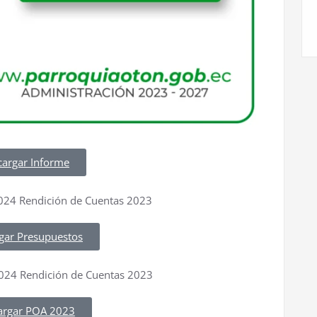
cargar Informe
gar Presupuestos
argar POA 2023