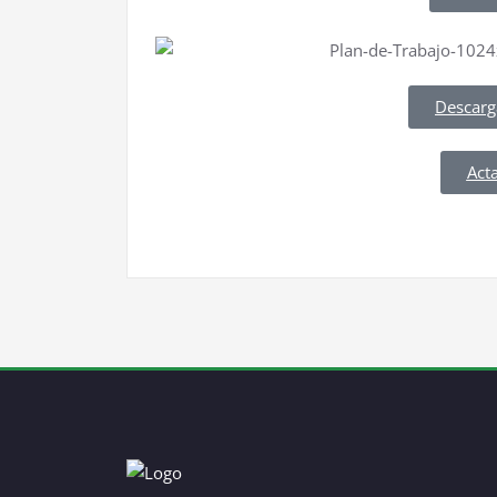
Descarg
Act