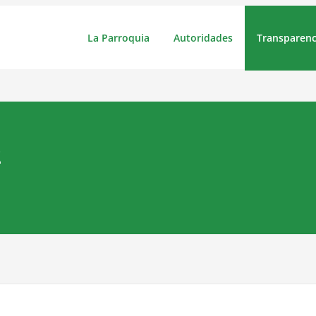
Parroquial Rural de Otón
La Parroquia
Autoridades
Transparenc
2