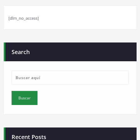
[dlm_no_access]
Search
Recent Posts