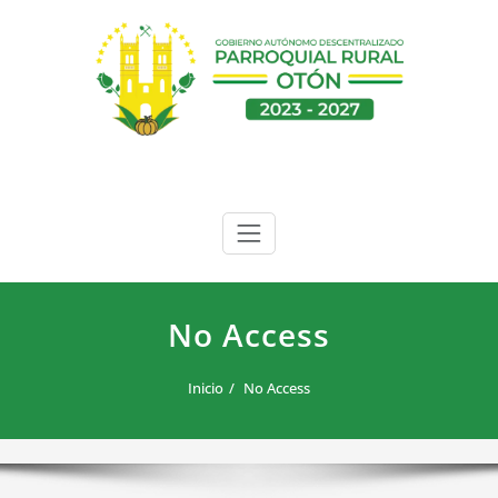
Saltar
al
contenido
GAD Parroquial Rural de Otón
No Access
Inicio
No Access